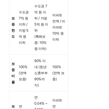
수도권 7
수도권
억 원 이
아파트
보
7억 원
하 / 지방
전액 / 비
증
이하 /
5억 원 이
아파트
한
지방 5
하
10억 원
도
억 원
(특례보
이하
이하
증: 10억
원 이하)
90% 이
보
100%
내 (청년·
100%
증
(전액
신혼부부
(전액 보
비
보증)
90%까
증)
율
지)
연
아파트
0.04% ~
보
연
연