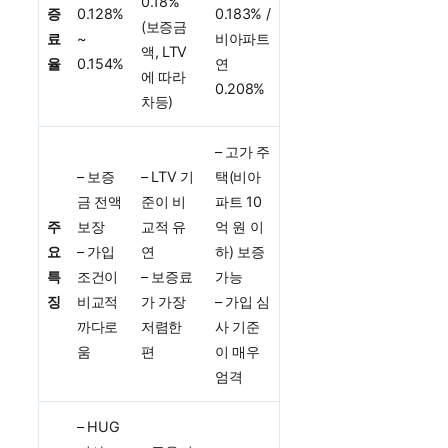
0.18%
증
0.128%
0.183% /
(보증금
료
~
비아파트
액, LTV
율
0.154%
연
에 따라
0.208%
차등)
– 고가 주
– 보증
– LTV 기
택(비아
금 전액
준이 비
파트 10
주
보장
교적 유
억 원 이
요
– 가입
연
하) 보증
특
조건이
– 보증료
가능
징
비교적
가 가장
– 가입 심
까다로
저렴한
사 기준
움
편
이 매우
엄격
– HUG