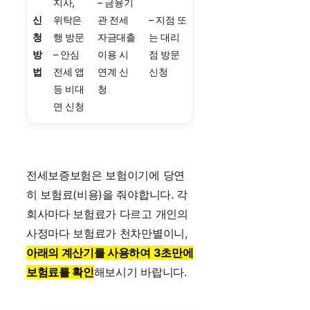
지사,
– 금융기
신
위탁은
관 전세
– 지점 또
청
행 방문
자금대출
는 대리
방
– 안심
이용 시
점 방문
법
전세 앱
연계 신
신청
등 비대
청
면 신청
전세보증보험은 보험이기에 당연
히 보험료(비용)을 줘야합니다. 각
회사마다 보험료가 다르고 개인의
사정마다 보험료가 천차만별이니,
아래의 계산기를 사용하여 3초만에
보험료를 확인
해보시기 바랍니다.