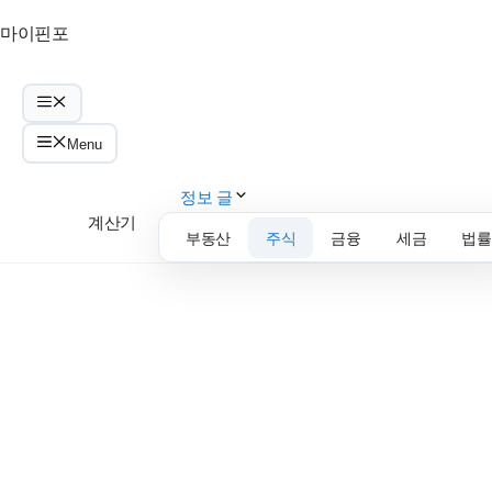
Skip
마이핀포
to
content
Menu
Menu
정보 글
계산기
부동산
주식
금융
세금
법률