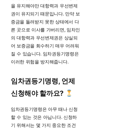
을 유지해야만 대항력과 우선변제
권이 유지되기 때문입니다. 만약 보
증금을 돌려받지 못한 상태에서 다
른 곳으로 이사를 가버리면, 임차인
의 대항력과 우선변제권은 상실되
어 보증금을 회수하기 매우 어려워
질 수 있습니다. 임차권등기명령은
이러한 위험을 방지해줍니다.
임차권등기명령, 언제
신청해야 할까요?
임차권등기명령은 아무 때나 신청
할 수 있는 것은 아닙니다. 신청하
기 위해서는 몇 가지 중요한 조건