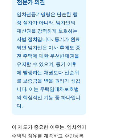
전문가 의견
임차권등기명령은 단순한 행
정 절차가 아니라, 임차인의
재산권을 강력하게 보호하는
사법 절차입니다. 등기가 완료
되면 임차인은 이사 후에도 종
전 주택에 대한 우선변제권을
유지할 수 있으며, 등기 이후
에 발생하는 채권보다 선순위
로 보증금을 받을 권리가 생깁
니다. 이는 주택임대차보호법
의 핵심적인 기능 중 하나입니
다.
이 제도가 중요한 이유는, 임차인이
주택의 점유를 계속하고 주민등록