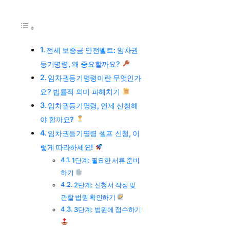
전세 보증금 안전벨트: 임차권
등기명령, 왜 중요할까요?
임차권등기명령이란 무엇인가
요? 법률적 의미 파헤치기
임차권등기명령, 언제 신청해
야 할까요?
임차권등기명령 셀프 신청, 이
렇게 따라하세요!
1단계: 필요한 서류 준비
하기
2단계: 신청서 작성 및
관할 법원 확인하기
3단계: 법원에 접수하기