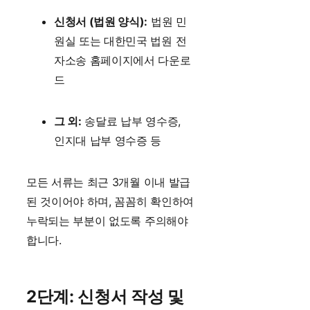
신청서 (법원 양식):
법원 민
원실 또는 대한민국 법원 전
자소송 홈페이지에서 다운로
드
그 외:
송달료 납부 영수증,
인지대 납부 영수증 등
모든 서류는 최근 3개월 이내 발급
된 것이어야 하며, 꼼꼼히 확인하여
누락되는 부분이 없도록 주의해야
합니다.
2단계: 신청서 작성 및