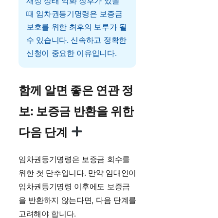
재정 상태 악화 징후가 있을
때 임차권등기명령은 보증금
보호를 위한 최후의 보루가 될
수 있습니다. 신속하고 정확한
신청이 중요한 이유입니다.
함께 알면 좋은 연관 정
보: 보증금 반환을 위한
다음 단계
임차권등기명령은 보증금 회수를
위한 첫 단추입니다. 만약 임대인이
임차권등기명령 이후에도 보증금
을 반환하지 않는다면, 다음 단계를
고려해야 합니다.