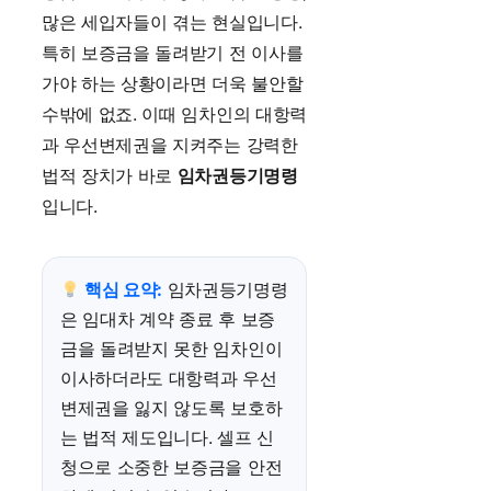
많은 세입자들이 겪는 현실입니다.
특히 보증금을 돌려받기 전 이사를
가야 하는 상황이라면 더욱 불안할
수밖에 없죠. 이때 임차인의 대항력
과 우선변제권을 지켜주는 강력한
법적 장치가 바로
임차권등기명령
입니다.
핵심 요약:
임차권등기명령
은 임대차 계약 종료 후 보증
금을 돌려받지 못한 임차인이
이사하더라도 대항력과 우선
변제권을 잃지 않도록 보호하
는 법적 제도입니다. 셀프 신
청으로 소중한 보증금을 안전