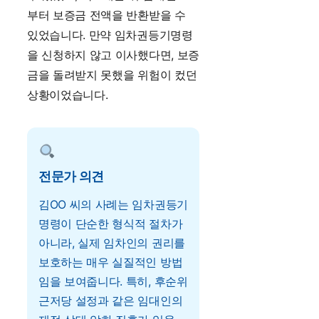
부터 보증금 전액을 반환받을 수
있었습니다. 만약 임차권등기명령
을 신청하지 않고 이사했다면, 보증
금을 돌려받지 못했을 위험이 컸던
상황이었습니다.
전문가 의견
김OO 씨의 사례는 임차권등기
명령이 단순한 형식적 절차가
아니라, 실제 임차인의 권리를
보호하는 매우 실질적인 방법
임을 보여줍니다. 특히, 후순위
근저당 설정과 같은 임대인의