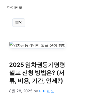
Skip
마이핀포
to
content
Menu
2025 임차권등기명령
셀프 신청 방법은? (서
류, 비용, 기간, 언제?)
8월 28, 2025
by
마이핀포