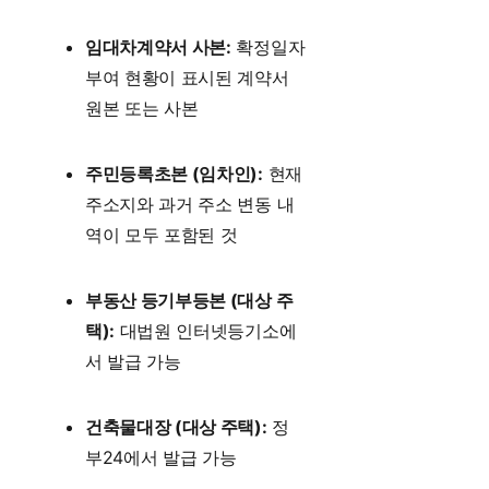
임대차계약서 사본:
확정일자
부여 현황이 표시된 계약서
원본 또는 사본
주민등록초본 (임차인):
현재
주소지와 과거 주소 변동 내
역이 모두 포함된 것
부동산 등기부등본 (대상 주
택):
대법원 인터넷등기소에
서 발급 가능
건축물대장 (대상 주택):
정
부24에서 발급 가능