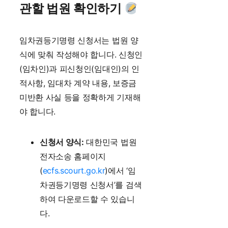
관할 법원 확인하기
임차권등기명령 신청서는 법원 양
식에 맞춰 작성해야 합니다. 신청인
(임차인)과 피신청인(임대인)의 인
적사항, 임대차 계약 내용, 보증금
미반환 사실 등을 정확하게 기재해
야 합니다.
신청서 양식:
대한민국 법원
전자소송 홈페이지
(
ecfs.scourt.go.kr
)에서 ‘임
차권등기명령 신청서’를 검색
하여 다운로드할 수 있습니
다.