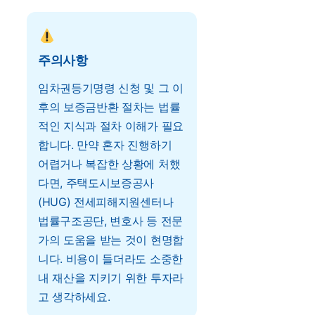
주의사항
임차권등기명령 신청 및 그 이
후의 보증금반환 절차는 법률
적인 지식과 절차 이해가 필요
합니다. 만약 혼자 진행하기
어렵거나 복잡한 상황에 처했
다면, 주택도시보증공사
(HUG) 전세피해지원센터나
법률구조공단, 변호사 등 전문
가의 도움을 받는 것이 현명합
니다. 비용이 들더라도 소중한
내 재산을 지키기 위한 투자라
고 생각하세요.