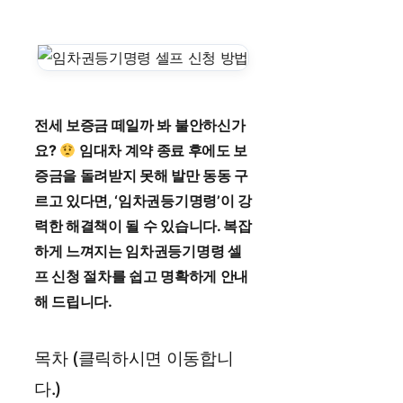
전세 보증금 떼일까 봐 불안하신가
요?
임대차 계약 종료 후에도 보
증금을 돌려받지 못해 발만 동동 구
르고 있다면, ‘임차권등기명령’이 강
력한 해결책이 될 수 있습니다. 복잡
하게 느껴지는 임차권등기명령 셀
프 신청 절차를 쉽고 명확하게 안내
해 드립니다.
목차 (클릭하시면 이동합니
다.)